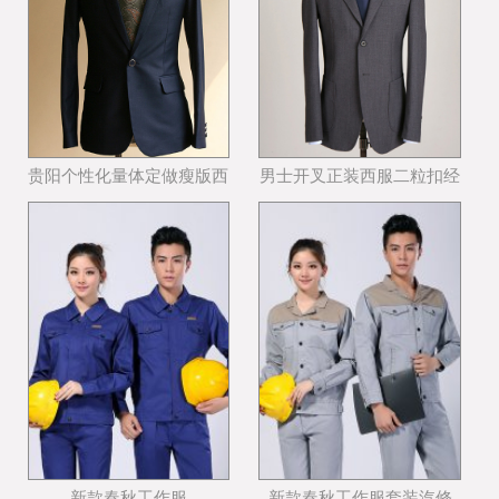
贵阳个性化量体定做瘦版西
男士开叉正装西服二粒扣经
装哪个公司好
典西服款式
新款春秋工作服
新款春秋工作服套装汽修