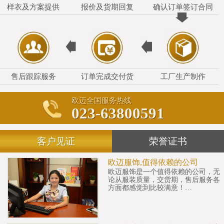
样衣及方案提供
报价及货期回复
确认订单签订合同
售后跟踪服务
订单完成交付货
工厂生产制作
欧迈全国服务热线
023-63800591
客户见证
荣誉证书
欧迈服饰,值得依赖的公司
欧迈服饰是一个值得依赖的公司，无
论从服装质量，交货期，售后服务各
方面都感觉到比较满意！…