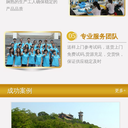
娴熟的生产工人确保稳定的
产品品质
05
专业服务团队
送样上门参考试码，送货上门
免费试码,货源充足，交货快，
保证供应稳定及时
成功案例
更多+