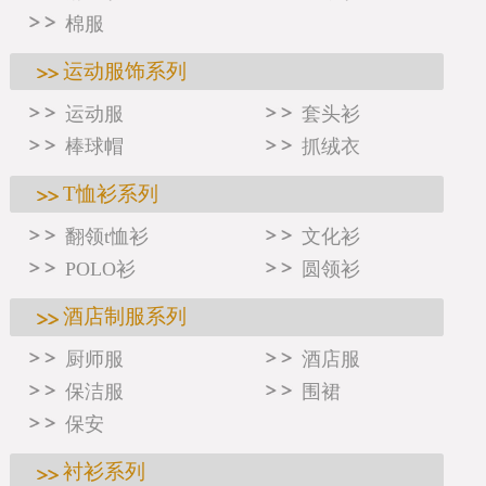
棉服
运动服饰系列
运动服
套头衫
棒球帽
抓绒衣
T恤衫系列
翻领t恤衫
文化衫
POLO衫
圆领衫
酒店制服系列
厨师服
酒店服
保洁服
围裙
保安
衬衫系列