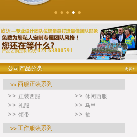
023-63800591
产品团购定制热线:
公司产品分类
更多+
西服正装系列
正装西服
休闲西服
礼服
马甲
领带
袖
工作服装系列