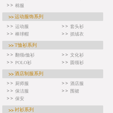
棉服
运动服饰系列
运动服
套头衫
棒球帽
抓绒衣
T恤衫系列
翻领t恤衫
文化衫
POLO衫
圆领衫
酒店制服系列
厨师服
酒店服
保洁服
围裙
保安
衬衫系列