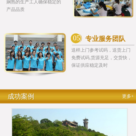
娴熟的生产工人确保稳定的
产品品质
05
专业服务团队
送样上门参考试码，送货上门
免费试码,货源充足，交货快，
保证供应稳定及时
成功案例
更多+