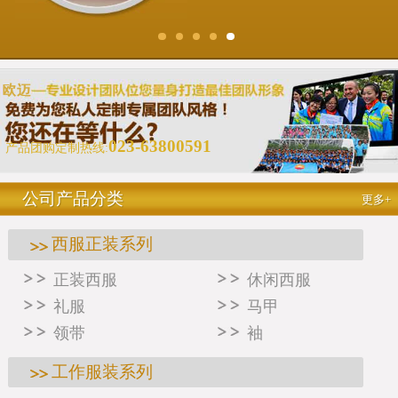
023-63800591
产品团购定制热线:
公司产品分类
更多+
西服正装系列
正装西服
休闲西服
礼服
马甲
领带
袖
工作服装系列