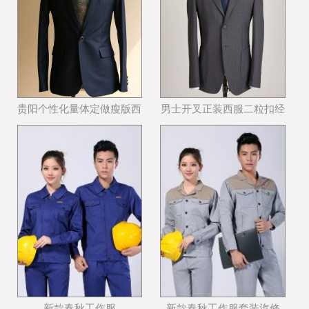
贵阳个性化量体定做瘦版西
男士开叉正装西服二粒扣经
装哪个公司好
典西服款式
新款春秋工作服
新款春秋工作服套装汽修