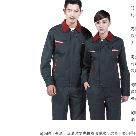
1
时
2
以
力
3
可
次
4
多
处
5
晒
6)为防止变形，晾晒时要先将衣服脱水，尽量不要用