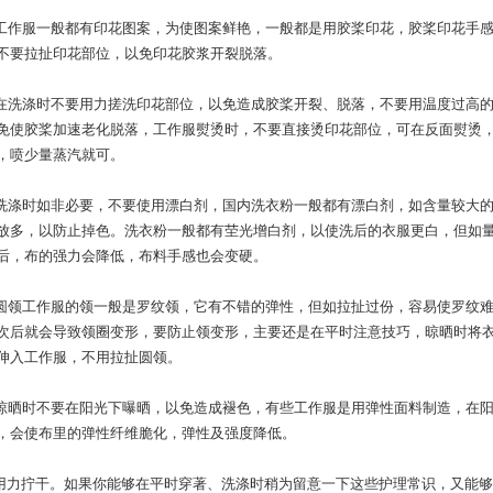
)工作服一般都有印花图案，为使图案鲜艳，一般都是用胶桨印花，胶桨印花手
不要拉扯印花部位，以免印花胶浆开裂脱落。
)在洗涤时不要用力搓洗印花部位，以免造成胶桨开裂、脱落，不要用温度过高
免使胶桨加速老化脱落，工作服熨烫时，不要直接烫印花部位，可在反面熨烫
，喷少量蒸汽就可。
)洗涤时如非必要，不要使用漂白剂，国内洗衣粉一般都有漂白剂，如含量较大
放多，以防止掉色。洗衣粉一般都有茔光增白剂，以使洗后的衣服更白，但如
后，布的强力会降低，布料手感也会变硬。
)圆领工作服的领一般是罗纹领，它有不错的弹性，但如拉扯过份，容易使罗纹
次后就会导致领圈变形，要防止领变形，主要还是在平时注意技巧，晾晒时将
伸入工作服，不用拉扯圆领。
)晾晒时不要在阳光下曝晒，以免造成褪色，有些工作服是用弹性面料制造，在
，会使布里的弹性纤维脆化，弹性及强度降低。
手用力拧干。如果你能够在平时穿著、洗涤时稍为留意一下这些护理常识，又能