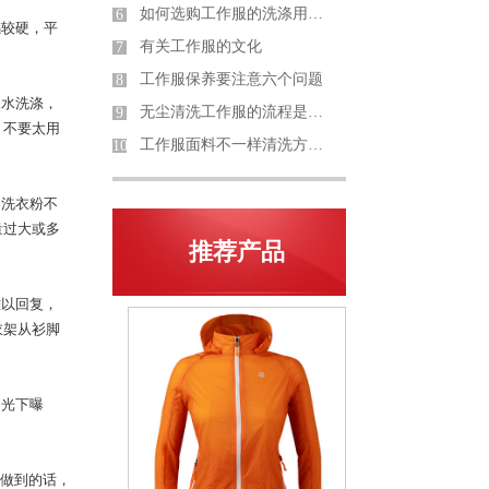
如何选购工作服的洗涤用品？
6
感较硬，平
有关工作服的文化
7
工作服保养要注意六个问题
8
的水洗涤，
无尘清洗工作服的流程是怎样的
9
，不要太用
工作服面料不一样清洗方式也有差别
10
的洗衣粉不
量过大或多
推荐产品
难以回复，
衣架从衫脚
阳光下曝
够做到的话，