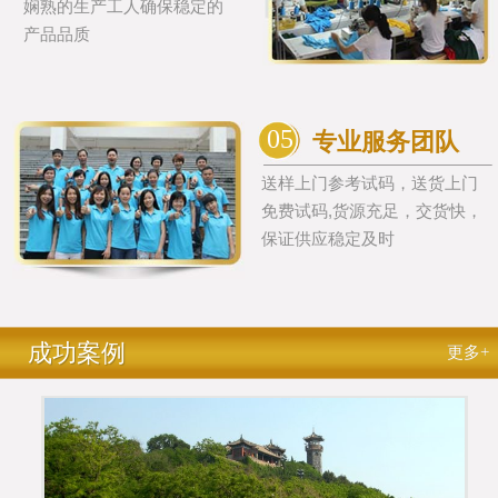
娴熟的生产工人确保稳定的
产品品质
05
专业服务团队
送样上门参考试码，送货上门
免费试码,货源充足，交货快，
保证供应稳定及时
成功案例
更多+