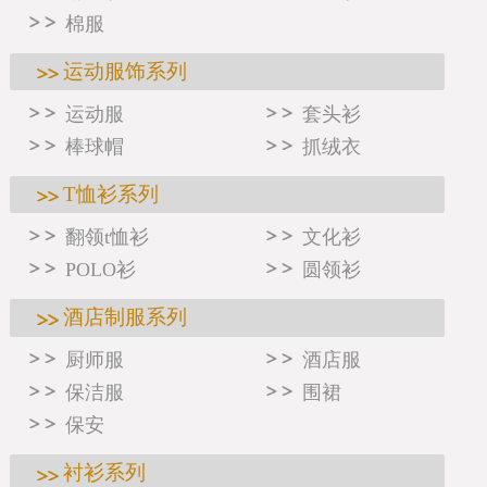
棉服
运动服饰系列
运动服
套头衫
棒球帽
抓绒衣
T恤衫系列
翻领t恤衫
文化衫
POLO衫
圆领衫
酒店制服系列
厨师服
酒店服
保洁服
围裙
保安
衬衫系列