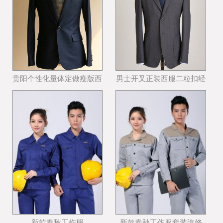
贵阳个性化量体定做瘦版西
男士开叉正装西服二粒扣经
装哪个公司好
典西服款式
新款春秋工作服
新款春秋工作服套装汽修