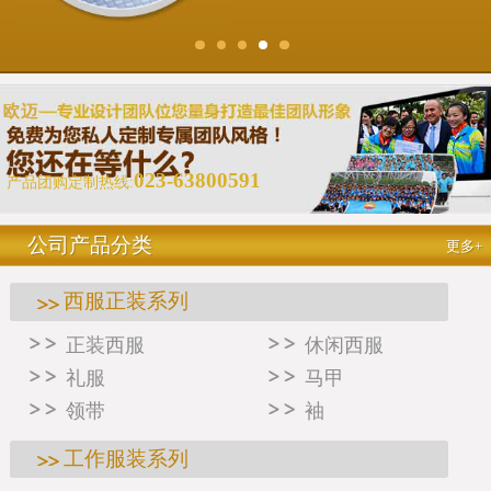
023-63800591
产品团购定制热线:
公司产品分类
更多+
西服正装系列
正装西服
休闲西服
礼服
马甲
领带
袖
工作服装系列