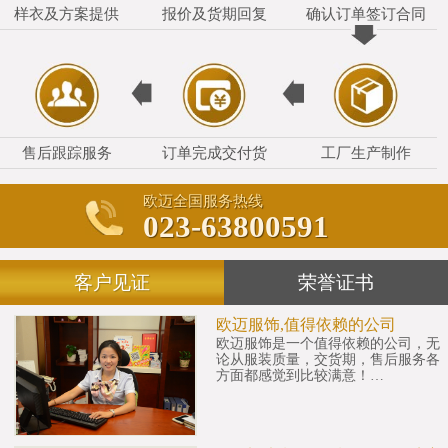
样衣及方案提供
报价及货期回复
确认订单签订合同
售后跟踪服务
订单完成交付货
工厂生产制作
欧迈全国服务热线
023-63800591
客户见证
荣誉证书
欧迈服饰,值得依赖的公司
欧迈服饰是一个值得依赖的公司，无
论从服装质量，交货期，售后服务各
方面都感觉到比较满意！…